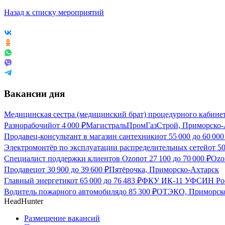
Назад к списку мероприятий
Вакансии дня
Медицинская сестра (медицинский брат) процедурного кабине
Разнорабочий
от
4 000
₽
МагистральПромГазСтрой, Приморско-
Продавец-консультант в магазин сантехники
от
55 000
до
60 000
Электромонтёр по эксплуатации распределительных сетей
от
50
Специалист поддержки клиентов Ozon
от
27 100
до
70 000
₽
Ozo
Продавец
от
30 900
до
39 600
₽
Пятёрочка, Приморско-Ахтарск
Главный энергетик
от
65 000
до
76 483
₽
ФКУ ИК-11 УФСИН Росс
Водитель пожарного автомобиля
до
85 300
₽
ОТЭКО, Приморско
HeadHunter
Размещение вакансий