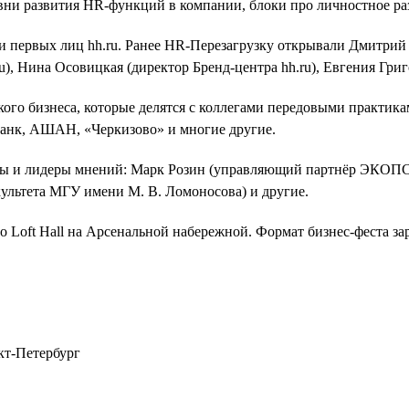
овни развития HR-функций в компании, блоки про личностное ра
 первых лиц hh.ru. Ранее HR-Перезагрузку открывали Дмитрий 
, Нина Осовицкая (директор Бренд-центра hh.ru), Евгения Григо
кого бизнеса, которые делятся с коллегами передовыми практик
-Банк, АШАН, «Черкизово» и многие другие.
ы и лидеры мнений: Марк Розин (управляющий партнёр ЭКОПСИ 
ультета МГУ имени М. В. Ломоносова) и другие.
 Loft Hall на Арсенальной набережной. Формат бизнес-феста за
нкт-Петербург