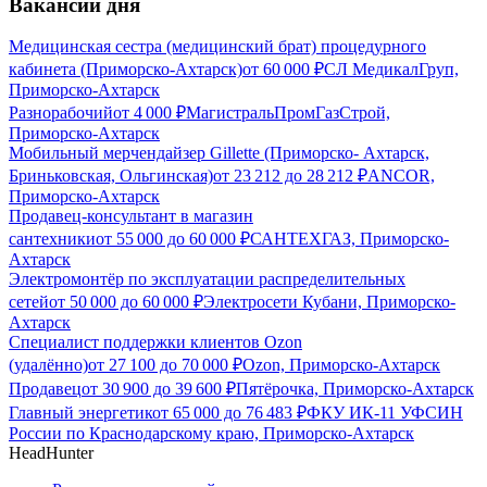
Вакансии дня
Медицинская сестра (медицинский брат) процедурного
кабинета (Приморско-Ахтарск)
от
60 000
₽
СЛ МедикалГруп,
Приморско-Ахтарск
Разнорабочий
от
4 000
₽
МагистральПромГазСтрой,
Приморско-Ахтарск
Мобильный мерчендайзер Gillette (Приморско- Ахтарск,
Бриньковская, Ольгинская)
от
23 212
до
28 212
₽
ANCOR,
Приморско-Ахтарск
Продавец-консультант в магазин
сантехники
от
55 000
до
60 000
₽
САНТЕХГАЗ, Приморско-
Ахтарск
Электромонтёр по эксплуатации распределительных
сетей
от
50 000
до
60 000
₽
Электросети Кубани, Приморско-
Ахтарск
Специалист поддержки клиентов Ozon
(удалённо)
от
27 100
до
70 000
₽
Ozon, Приморско-Ахтарск
Продавец
от
30 900
до
39 600
₽
Пятёрочка, Приморско-Ахтарск
Главный энергетик
от
65 000
до
76 483
₽
ФКУ ИК-11 УФСИН
России по Краснодарскому краю, Приморско-Ахтарск
HeadHunter