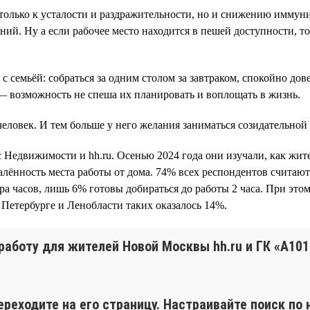
только к усталости и раздражительности, но и снижению иммуни
ий. Ну а если рабочее место находится в пешей доступности, то
 с семьёй: собраться за одним столом за завтраком, спокойно дов
 — возможность не спеша их планировать и воплощать в жизнь.
еловек. И тем больше у него желания заниматься созидательной
с Недвижимости и hh.ru. Осенью 2024 года они изучали, как ж
далённость места работы от дома. 74% всех респондентов считаю
ора часов, лишь 6% готовы добираться до работы 2 часа. При э
в Петербурге и Ленобласти таких оказалось 14%.
работу для жителей Новой Москвы hh.ru и ГК «А10
ереходите на его страницу. Настраивайте поиск п