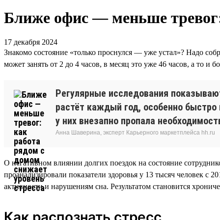
Ближе офис — меньше тревог: 
17 декабря 2024
Знакомо состояние «только проснулся — уже устал»? Надо собра
может занять от 2 до 4 часов, в месяц это уже 46 часов, а то и
Регулярные исследования показывают,
растёт каждый год, особенно быстро 
у них внезапно пропала необходимость
Анна Шаверина, эксперт Карьерного маркетплейса hh.ru
О негативном влиянии долгих поездок на состояние сотрудник
проанализировали показатели здоровья у 13 тысяч человек с 20
активности и нарушениям сна. Результатом становится хронич
Как распознать стресс