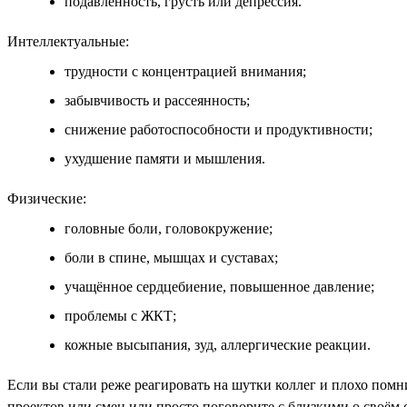
подавленность, грусть или депрессия.
Интеллектуальные:
трудности с концентрацией внимания;
забывчивость и рассеянность;
снижение работоспособности и продуктивности;
ухудшение памяти и мышления.
Физические:
головные боли, головокружение;
боли в спине, мышцах и суставах;
учащённое сердцебиение, повышенное давление;
проблемы с ЖКТ;
кожные высыпания, зуд, аллергические реакции.
Если вы стали реже реагировать на шутки коллег и плохо помн
проектов или смен или просто поговорите с близкими о своём 